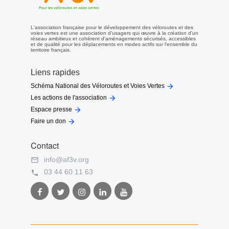
dans le massif du Pilat, les participants
rouleront de manière conviviale, à « l’assaut
du Gier », pour se retrouver à Rive-de-Gier,
L'association française pour le développement des véloroutes et des
au cœur de cette vallée. Les départs sont
voies vertes est une association d'usagers qui œuvre à la création d'un
prévus de Lyon, Givors, Vienne, Mornant et
réseau ambitieux et cohérent d'aménagements sécurisés, accessibles
et de qualité pour les déplacements en modes actifs sur l'ensemble du
Saint-Étienne. Rejoignez cette grande
territoire français.
manifestation ! Toutes les informations sur
l’évènement : https://ocivelo.fr/velorution-
2024/ Florent Missemer, pour le collectif
Liens rapides
organisateur.

Schéma National des Véloroutes et Voies Vertes

Les actions de l'association

Espace presse

Faire un don
Contact
info@af3v.org

03 44 60 11 63

Facebook
Twitter
Instagram
LinkedIn
Youtube
AF3V
AF3V
AF3V
AF3V
AF3V