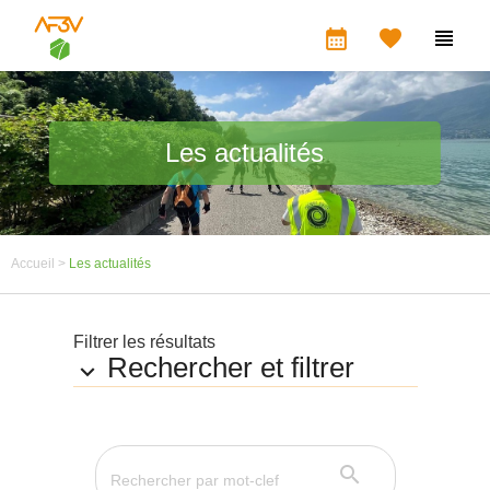
calendar_month


Les actualités
Accueil >
Les actualités
Filtrer les résultats
Rechercher et filtrer

