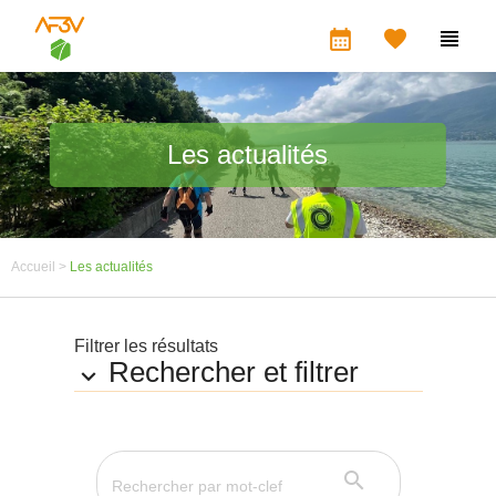
calendar_month


Les actualités
Accueil >
Les actualités
Filtrer les résultats
Rechercher et filtrer

