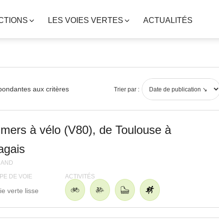
CTIONS
LES VOIES VERTES
ACTUALITÉS
pondantes aux critères
Trier par :
mers à vélo (V80), de Toulouse à
agais
RAND
PE DE VOIE
ACTIVITÉS
ie verte lisse