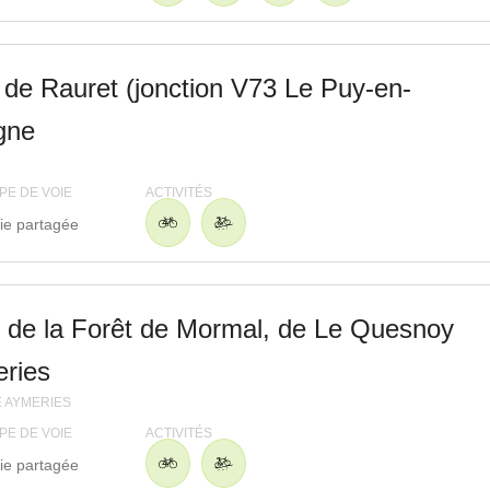
r, de Rauret (jonction V73 Le Puy-en-
gne
PE DE VOIE
ACTIVITÉS
ie partagée
e de la Forêt de Mormal, de Le Quesnoy
ries
E AYMERIES
PE DE VOIE
ACTIVITÉS
ie partagée