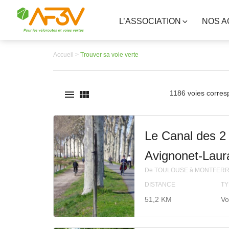
L’ASSOCIATION
NOS A
Accueil >
Trouver sa voie verte


1186 voies corres
Le Canal des 2 
Avignonet-Laur
De TOULOUSE à MONTFER
DISTANCE
TY
51,2 KM
Vo