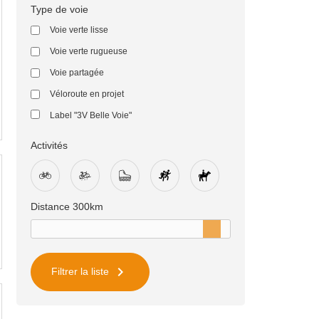
Type de voie
Voie verte lisse
Voie verte rugueuse
Voie partagée
Véloroute en projet
Label "3V Belle Voie"
Activités
Distance
300
km

Filtrer la liste