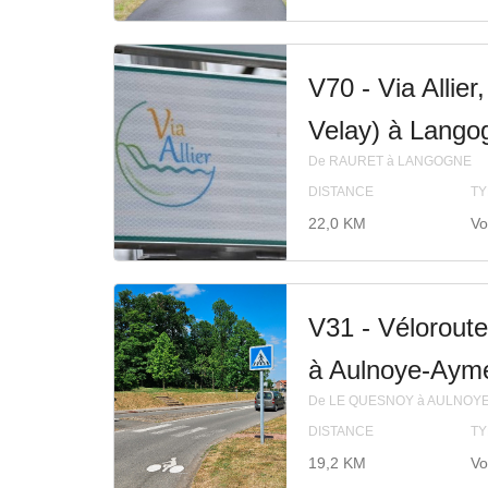
V70 - Via Allie
Velay) à Lango
De RAURET à LANGOGNE
DISTANCE
TY
22,0 KM
Vo
V31 - Vélorout
à Aulnoye-Ayme
De LE QUESNOY à AULNOY
DISTANCE
TY
19,2 KM
Vo