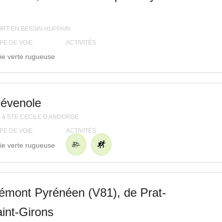
n
RT EN BESSIN HUPPAIN
PE DE VOIE
ACTIVITÉS
ie verte rugueuse
Cévenole
S à STE CECILE D ANDORGE
PE DE VOIE
ACTIVITÉS
ie verte rugueuse
iémont Pyrénéen (V81), de Prat-
int-Girons