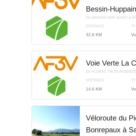
Bessin-Huppai
De GRANDCAMP MAISY à PO
DISTANCE
TY
32,6 KM
Vo
Voie Verte La 
De FLORAC TROIS RIVIERE
DISTANCE
TY
14,6 KM
Vo
Véloroute du P
Bonrepaux à Sa