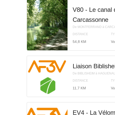
V80 - Le canal 
Carcassonne
De MONTFERRAND à CARC
DISTANCE
TY
54,8 KM
Vo
Liaison Biblish
De BIBLISHEIM à HAGUENA
DISTANCE
TY
11,7 KM
Vo
EV4 - La Vélom