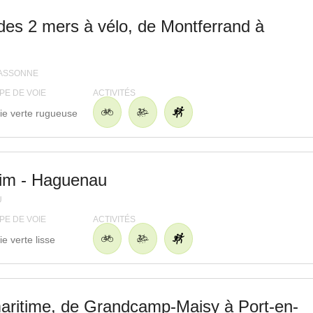
des 2 mers à vélo, de Montferrand à
ASSONNE
PE DE VOIE
ACTIVITÉS
ie verte rugueuse
eim - Haguenau
U
PE DE VOIE
ACTIVITÉS
ie verte lisse
aritime, de Grandcamp-Maisy à Port-en-