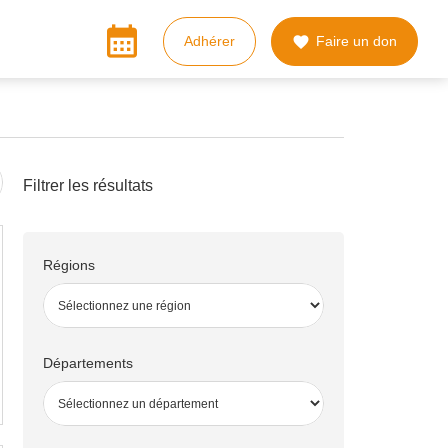
calendar_month
Adhérer
Faire un don

Filtrer les résultats
Régions
Départements