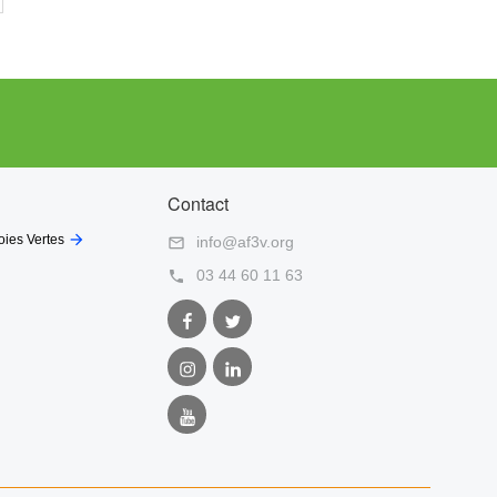
Contact

oies Vertes
info@af3v.org

03 44 60 11 63

Facebook
Twitter
AF3V
AF3V
Instagram
LinkedIn
AF3V
AF3V
Youtube
AF3V