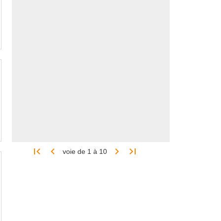




voie de 1 à 10