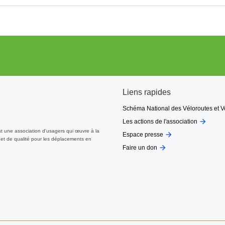
Liens rapides
Schéma National des Véloroutes et V

Les actions de l'association
st une association d'usagers qui œuvre à la

Espace presse
et de qualité pour les déplacements en

Faire un don