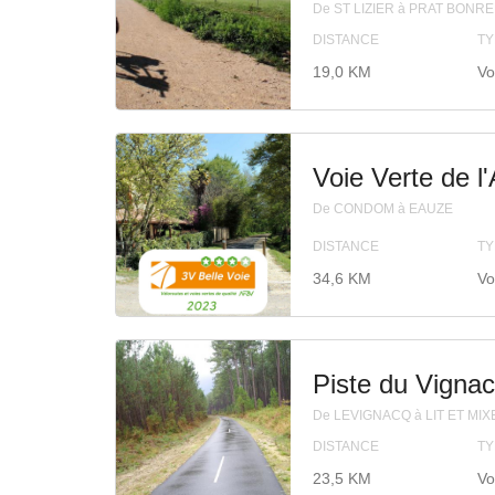
De ST LIZIER à PRAT BONR
DISTANCE
TY
19,0 KM
Vo
Voie Verte de 
De CONDOM à EAUZE
DISTANCE
TY
34,6 KM
Vo
Piste du Vignac
De LEVIGNACQ à LIT ET MIX
DISTANCE
TY
23,5 KM
Vo