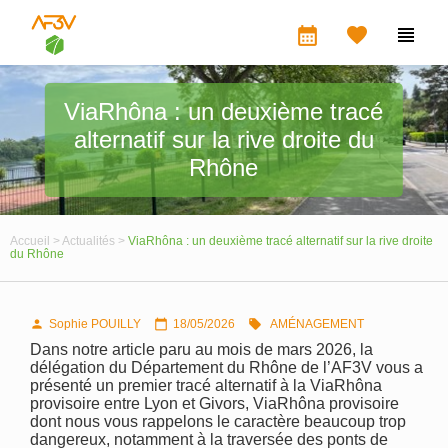
calendar_month


ViaRhôna : un deuxième tracé
alternatif sur la rive droite du
Rhône
Accueil >
Actualités >
ViaRhôna : un deuxième tracé alternatif sur la rive droite
du Rhône
Sophie POUILLY
18/05/2026
AMÉNAGEMENT



Dans notre article paru au mois de mars 2026, la
délégation du Département du Rhône de l’AF3V vous a
présenté un premier tracé alternatif à la ViaRhôna
provisoire entre Lyon et Givors, ViaRhôna provisoire
dont nous vous rappelons le caractère beaucoup trop
dangereux, notamment à la traversée des ponts de