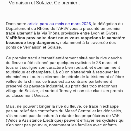
Vernaison et Solaize. Ce premier…
Dans notre
article paru au mois de mars 2026
, la délégation du
Département du Rhône de l’AF3V vous a présenté un premier
tracé alternatif à la ViaRhôna provisoire entre Lyon et Givors,
ViaRhôna provisoire dont nous vous rappelons le caractère
beaucoup trop dangereux,
notamment à la traversée des
ponts de Vernaison et Solaize.
Ce premier tracé alternatif entièrement situé sur la rive gauche
du fleuve a été sillonné par quelques cyclistes le 28 mars, et
tous ont souligné son caractère bien roulant, et étonnamment
touristique et champêtre. Là où on s’attendrait à retrouver les
cheminées et autres citernes de pétrole de la tristement célèbre
vallée de la chimie, ce tracé est au contraire parfaitement
préservé du paysage industriel, au profit des trop méconnus
village de Solaize, et surtout Ternay et son site clunisien promis
au classement Unesco.
Mais, ne pouvant longer la rive du fleuve, ce tracé n’échappe
pas au relief des contreforts du Massif Central et les dénivelés,
s’ils ne sont pas de nature à retarder les propriétaires de VAE
(Vélos à Assistance Électrique) peuvent effrayer les cyclistes qui
n’en sont pas pourvus, notamment les familles avec enfants.