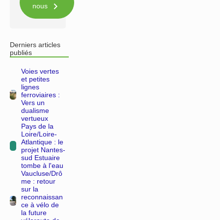

nous
Derniers articles
publiés
Voies vertes
et petites
lignes
ferroviaires :
Vers un
dualisme
vertueux
Pays de la
Loire/Loire-
Atlantique : le
projet Nantes-
sud Estuaire
tombe à l'eau
Vaucluse/Drô
me : retour
sur la
reconnaissan
ce à vélo de
la future