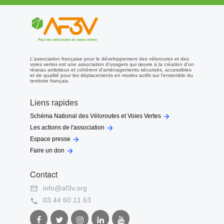
L'association française pour le développement des véloroutes et des
voies vertes est une association d'usagers qui œuvre à la création d'un
réseau ambitieux et cohérent d'aménagements sécurisés, accessibles
et de qualité pour les déplacements en modes actifs sur l'ensemble du
territoire français.
Liens rapides

Schéma National des Véloroutes et Voies Vertes

Les actions de l'association

Espace presse

Faire un don
Contact
info@af3v.org

03 44 60 11 63

Facebook
Twitter
Instagram
LinkedIn
Youtube
AF3V
AF3V
AF3V
AF3V
AF3V