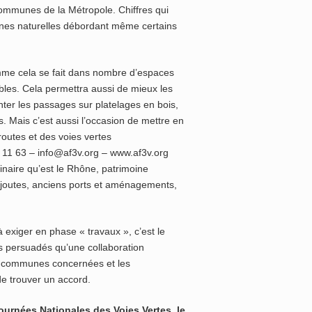
communes de la Métropole. Chiffres qui
ones naturelles débordant même certains
me cela se fait dans nombre d’espaces
bles. Cela permettra aussi de mieux les
nter les passages sur platelages en bois,
s. Mais c’est aussi l’occasion de mettre en
outes et des voies vertes
 11 63 – info@af3v.org – www.af3v.org
dinaire qu’est le Rhône, patrimoine
e joutes, anciens ports et aménagements,
 exiger en phase « travaux », c’est le
s persuadés qu’une collaboration
les communes concernées et les
de trouver un accord.
ournées Nationales des Voies Vertes, le