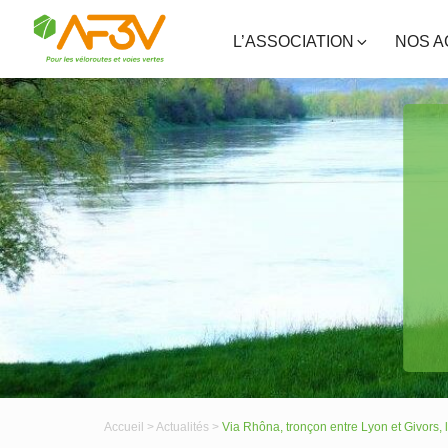
L’ASSOCIATION
NOS A
Accueil >
Actualités >
Via Rhôna, tronçon entre Lyon et Givors