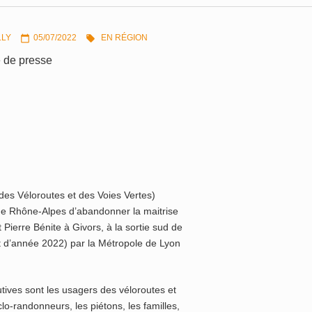
LLY
05/07/2022
EN RÉGION


de presse
des Véloroutes et des Voies Vertes)
gne Rhône-Alpes d’abandonner la maitrise
Pierre Bénite à Givors, à la sortie sud de
t d’année 2022) par la Métropole de Lyon
ives sont les usagers des véloroutes et
clo-randonneurs, les piétons, les familles,