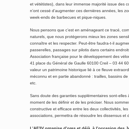
et vététistes), dans leur immense majorité issue des 
n’ont cessé d’augmenter ces dernières années, les z
week-ends de barbecues et pique-niques.
Nous pensons que c’est en aménageant ce tracé, com
naturels, que nous protégerons mieux les zones sensi
connaître et les respecter. Peut-être faudra-t-il augme
passerelles, passages sur pilotis dans certains endroit
Association française pour le développement des vélor
41 place du Général de Gaulle 60100 Creil – 03 44 60
valeur un patrimoine historique lié à ce fleuve extraor
méconnu et en partie abandonné : trailles, bassins d
etc.
Sans doute des garanties supplémentaires sont-elles à
moment de les définir et de les préciser. Nous somme
constructive et efficace entre les deux collectivités, 
associations, permettra de résoudre les dissensus et 
L’AF3V organise d’ores et déjà, à l’occasion des J