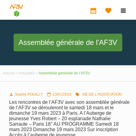
calendar_month


Assemblée générale de l’AF3V
Accueil >
Actualités >
Assemblée générale de l’AF3V
Sophie POUILLY
23/01/2023
VIE DE L'ASSOCIATION



Les rencontres de l’AF3V avec son assemblée générale
de l’AF3V se dérouleront le samedi 18 mars et le
dimanche 19 mars 2023 à Paris. A l’Auberge de
jeunesse Yves Robert – 20 esplanade Nathalie
Sarraute – Paris 18° AU PROGRAMME Samedi 18
mars 2023 Dimanche 19 mars 2023 Sur inscription
Accès à l’auberge de jeunesse…