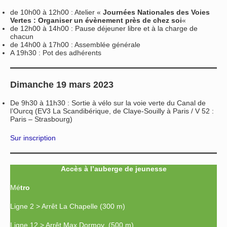
de 10h00 à 12h00 : Atelier «
Journées Nationales des Voies
Vertes : Organiser
un évènement près de chez soi
«
de 12h00 à 14h00 : Pause déjeuner libre et à la charge de
chacun
de 14h00 à 17h00 : Assemblée générale
A 19h30 : Pot des adhérents
Dimanche 19 mars 2023
De 9h30 à 11h30 : Sortie à vélo sur la voie verte du Canal de
l’Ourcq (EV3 La Scandibérique, de Claye-Souilly à Paris / V 52 :
Paris – Strasbourg)
Sur inscription
Accès à l’auberge de jeunesse
Mé
tro
Ligne 2 > Arrêt La Chapelle (300 m)
Ligne 12 > Arrêt Max Dormoy (500 m)