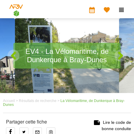
calendar_month


EV4 - La Vélomaritime, de
Dunkerque à Bray-Dunes
Accueil >
Résultats de recherche >
La Vélomaritime, de Dunkerque à Bray-
Dunes
Partager cette fiche

Lire le code de
bonne conduite