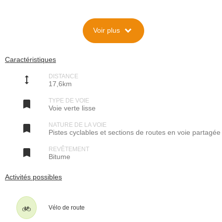
Description
expand_more
Voir plus
Situation
Cet itinéraire fait partie de l'EV4 (EuroVélo-route n°4 / Véloroute de
l'Europe Centrale) qui relie Roscoff (Département du Finistère) à
Caractéristiques
Kiev (en Ukraine) en passant successivement par sept pays.
DISTANCE
height
En France, l'EV4 a été baptisée « La Vélomaritime ». Elle longe la
17,6km
côte de la Manche puis de la Mer du Nord, de Roscoff jusqu'à Bray-
Dunes, en parcourant 1.470 kilomètres.
TYPE DE VOIE

Voie verte lisse
Cette section de l'EV4 est la dernière sur le territoire français, et va
de Dunkerque à la frontière belge, entre Bray-Dunes et De Panne.
NATURE DE LA VOIE

Pistes cyclables et sections de routes en voie partagée
Le parcours
REVÊTEMENT

Bitume
L'itinéraire décrit ici commence au Pont Europe, à 150 m de la gare,
que l'on traverse pour emprunter la piste cyclable de la Rue de Lille
Activités possibles
en direction de Coudekerque-Branche, afin de continuer sur la
nouvelle voie verte aménagée sur l'ancienne voie ferrée de la ligne
Dunkerque <=> Bray-Dunes.
Vélo de route
Toujours dans un environnement urbain, le parcours se poursuit en
longeant les voies ferrées jusque Malo-les-Bains et Leffrinckoucke.