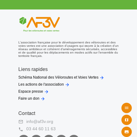
Départ du Pont Europe
:
51.02998, 2.37129
Départ du Boulevard Pierre Mendès France
:
51.035542, 2.406384
(début de la voie verte vers Bray-Dunes)
Arrivée Bray-Dunes
(fin de la Voie Verte à la fin 2019) :
51.07009,
2.51302
Avis et demandes de l'AF3V
L'association française pour le développement des véloroutes et des
voies vertes est une association d'usagers qui œuvre à la création d'un
réseau ambitieux et cohérent d'aménagements sécurisés, accessibles
La voie verte aménagée entre Rosendaël et Bray-Dunes est de très
et de qualité pour les déplacements en modes actifs sur l'ensemble du
territoire français.
bonne qualité.
La signalisation directionnelle pour la rejoindre depuis la gare de
Liens rapides
Dunkerque, devenue nécessaire, est évidemment très attendue.

Schéma National des Véloroutes et Voies Vertes

Les actions de l'association

Espace presse
Dernière mise à jour
: le 27/07/2022.

Faire un don
© AF3V - Tous droits réservés. Reproduction interdite sans

Contact
autorisation

info@af3v.org

03 44 60 11 63

