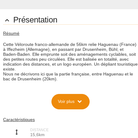
Présentation

Résumé
Cette Véloroute franco-allemande de 56km relie Haguenau (France)
à Iffezheim (Allemagne), en passant par Drusenheim, Bühl, et
Baden-Baden. Elle emprunte soit des aménagements cyclables, soit
des petites routes peu circulées. Elle est balisée en totalité, avec
indication des distances, et un logo européen. Un dépliant touristique
existe.
Nous ne décrivons ici que la partie française, entre Haguenau et le
bac de Drusenheim (20km).
Description
expand_more
Voir plus
Cette Véloroute franco-allemande de 56km relie Haguenau (France)
à Iffezheim (Allemagne), en passant par Drusenheim, Bühl, et
Baden-Baden. C'est un programme européen Interreg qui a permis
au Landkreis Rastatt, au Stadkreis Baden-Baden, et au département
Caractéristiques
du Bas-Rhin, de réaliser ce parcours cyclable PAMINA.
Cette véritable Véloroute emprunte soit des aménagements
DISTANCE
cyclables, soit des petites routes peu circulées. Elle est balisée en
height
15,6km
totalité, avec indication des distances, et un logo européen. Un